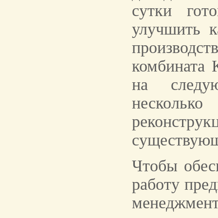
сутки гот
улучшить к
производс
комбината 
на следу
несколь
реконст
существующ
Чтобы обес
работу пред
менеджме