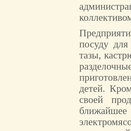
админист
коллективо
Предприяти
посуду для
тазы, кастр
разделоч
приготовле
детей. Кром
своей про
ближайше
электромя