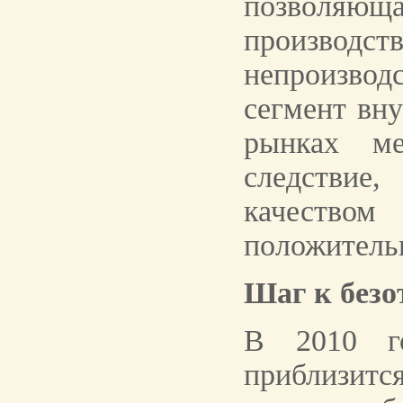
позволяющ
производс
непроизво
сегмент вну
рынках ме
следствие,
качеств
положитель
Шаг к безо
В 2010 г
приблизитс