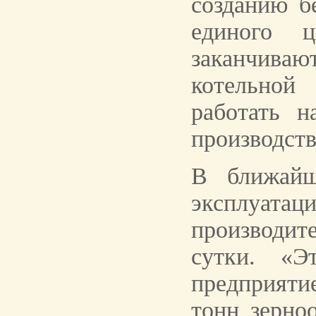
созданию б
единого ц
заканчиваю
котельной
работать н
производств
В ближайш
эксплуа
производи
сутки. «Э
предприят
тонн зерно