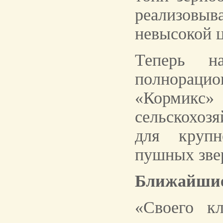
реализовыв
невысокой ц
Теперь н
полнорацио
«Корми
сельскохоз
для крупн
пушных зве
Ближайши
«Своего к