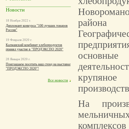
хлебопр
Новорома
Новости
района А
18 Ноября 2022 г.
Дипломант конкурса "100 лучших товаров
России"
Географич
19 Февраля 2020 г.
предпри
Калманский комбинат хлебопродуктов
принял участие в "ПРОДЭКСПО 2020"
основные
28 Января 2020 г.
деятельност
Приглашаем посетить наш стенд на выставке
"ПРОДЭКСПО 2020"!
крупяное
Все новости
производств
На произв
мельнич
комплексов