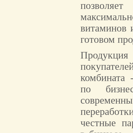
позвол
максимал
витаминов 
готовом про
Продукция
покупател
комбината 
по бизне
совреме
переработ
честные па