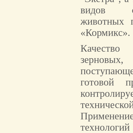
видов сел
животных 
«Кормикс».
Качество
зерновых
поступающ
готовой п
контролиру
техничес
Примене
технологи