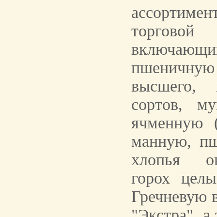
ассортим
торговой
включающ
пшеничну
высшего, 
сортов, м
ячменную (
манную, п
хлопья ов
горох цел
Гречневую 
"Экстра", а