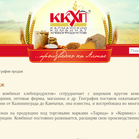
графия продаж
аж
 комбинат хлебопродуктов» сотрудничает с широким кругом комп
ждения, оптовые фирмы, магазины и др. География поставок охватыва
ии от Калининграда до Камчатки, она известна, и востребована во мног
онах на продукцию под торговыми марками «Ларица» и «Кормикс» о
дукции. Комбинат постоянно развивается, расширяя свои производствен